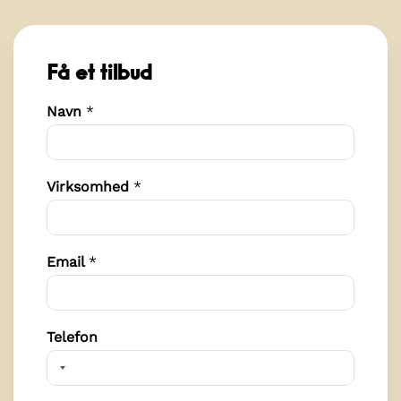
N
Få et tilbud
a
v
Navn
*
n
*
E
m
a
Virksomhed
*
i
l
Email
*
Telefon