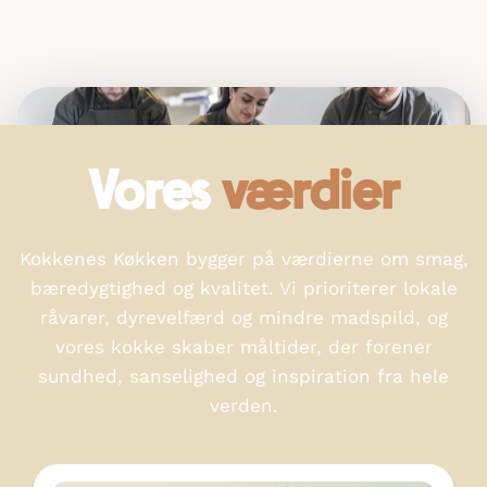
Vores
værdier
Kokkenes Køkken bygger på værdierne om smag,
bæredygtighed og kvalitet. Vi prioriterer lokale
råvarer, dyrevelfærd og mindre madspild, og
vores kokke skaber måltider, der forener
sundhed, sanselighed og inspiration fra hele
verden.