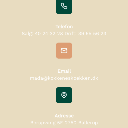
Telefon
Salg:
40 24 32 28
Drift:
39 55 56 23
Email
mada@kokkeneskoekken.dk
Adresse
Borupvang 5E 2750 Ballerup