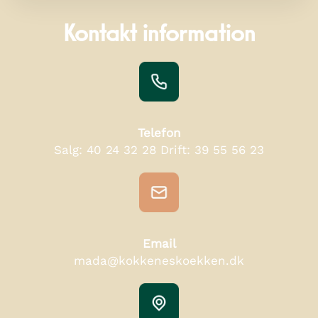
Kontakt information
Telefon
Salg:
40 24 32 28
Drift:
39 55 56 23
Email
mada@kokkeneskoekken.dk