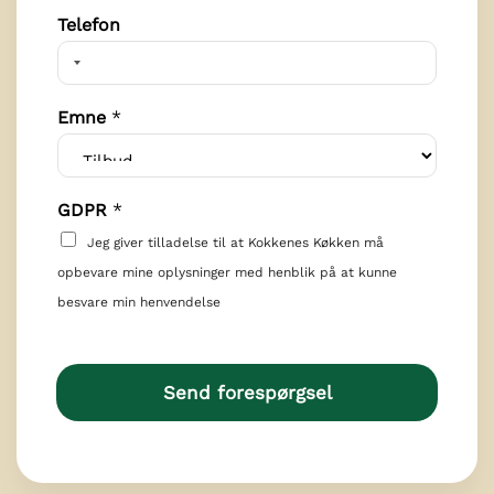
Telefon
N
Emne
*
a
v
n
N
GDPR
*
a
v
Jeg giver tilladelse til at Kokkenes Køkken må
n
opbevare mine oplysninger med henblik på at kunne
besvare min henvendelse
Send forespørgsel