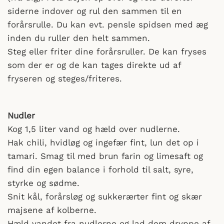
siderne indover og rul den sammen til en
forårsrulle. Du kan evt. pensle spidsen med æg
inden du ruller den helt sammen.
Steg eller friter dine forårsruller. De kan fryses
som der er og de kan tages direkte ud af
fryseren og steges/friteres.
Nudler
Kog 1,5 liter vand og hæld over nudlerne.
Hak chili, hvidløg og ingefær fint, lun det op i
tamari. Smag til med brun farin og limesaft og
find din egen balance i forhold til salt, syre,
styrke og sødme.
Snit kål, forårsløg og sukkerærter fint og skær
majsene af kolberne.
Hæld vandet fra nudlerne og lad dem dryppe af.